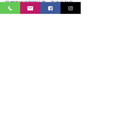
我們將持續舉辦比賽、工作坊和座
談會等，內容涵蓋舞蹈、繪畫創
作、音樂、徵文、數學等，形式也
將趨國際化，旨在各方面發掘及培
養不同年紀的優秀人才，開闊其國
際視野。
Contact Us
Tel:
+852 9727 9030
Email:
aptma.info@gmail.com
Address
11/F, Kai Tak Commercial Building, No.
317-319 Des Voeux Road Central, Hong
Kong.