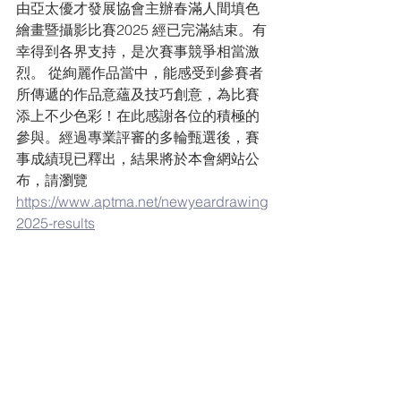
由亞太優才發展協會主辦
春滿人間填色
繪畫暨攝影比賽2025
 經已完滿結束。有
幸得到各界支持，是次賽事競爭相當激
烈。 從絢麗作品當中，能感受到參賽者
所傳遞的作品意蘊及技巧創意，為比賽
添上不少色彩！在此感謝各位的積極的
參與。經過專業評審的多輪甄選後，賽
事成績現已釋出，結果將於本會網站公
布，請瀏覽 
https://www.aptma.net/newyeardrawing
2025-results