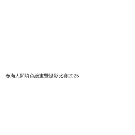
春滿人間填色繪畫暨攝影比賽2025