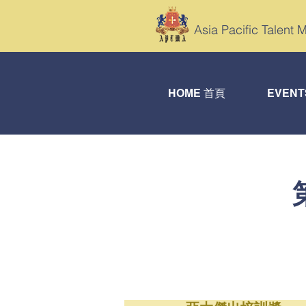
Asia Pacific Tale
HOME 首頁
EVENT