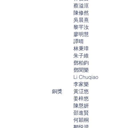
蔡溢洭
陳修然
吳晨熹
黎芊汝
廖明慧
譚晴
林秉璋
朱子維
鄧柏鈞
鄧聞樂
Li Chuqiao
李家樂
銅獎
黃淽悠
姜梓悠
陳慇妍
邵進賢
何穎桐
鄒悦澄